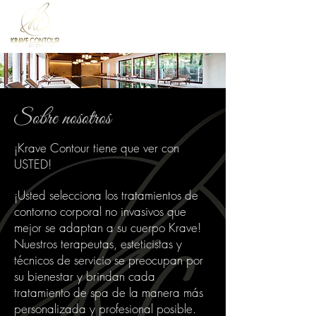
Sobre nosotros
¡Krave Contour tiene que ver con
USTED!
¡Usted selecciona los tratamientos de
contorno corporal no invasivos que
mejor se adaptan a su cuerpo Krave!
Nuestros terapeutas, esteticistas y
técnicos de servicio se preocupan por
su bienestar y brindan cada
tratamiento de spa de la manera más
personalizada y profesional posible.