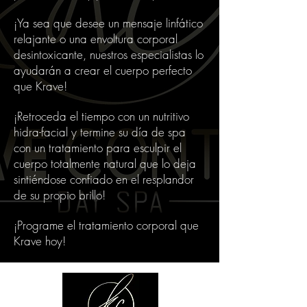
¡Ya sea que desee un mensaje linfático
relajante o una envoltura corporal
desintoxicante, nuestros especialistas lo
ayudarán a crear el cuerpo perfecto
que Krave!
¡Retroceda el tiempo con un nutritivo
hidra-facial y termine su día de spa
con un tratamiento para esculpir el
cuerpo totalmente natural que lo deja
sintiéndose confiado en el resplandor
de su propio brillo!
¡Programe el tratamiento corporal que
Krave hoy!